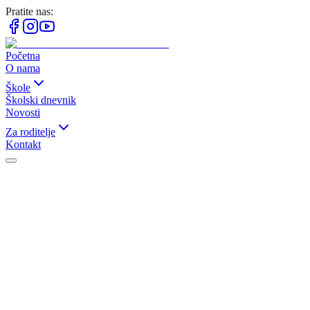
Pratite nas:
Početna
O nama
Škole
Školski dnevnik
Novosti
Za roditelje
Kontakt
Dnevnik je mjesto gdje se bilježi sve što je važno i vrijedno
pamćenja. Zato smo odlučili da naš blog nosi ime "Školski dnevnik"