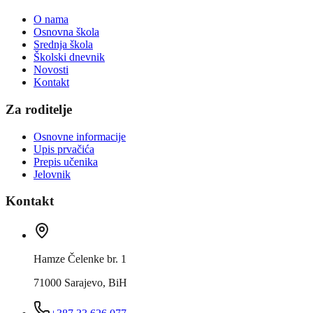
O nama
Osnovna škola
Srednja škola
Školski dnevnik
Novosti
Kontakt
Za roditelje
Osnovne informacije
Upis prvačića
Prepis učenika
Jelovnik
Kontakt
Hamze Čelenke br. 1
71000 Sarajevo, BiH